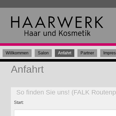
Willkommen
Salon
Anfahrt
Partner
Impre
Anfahrt
So finden Sie uns! (FALK Routenp
Start: